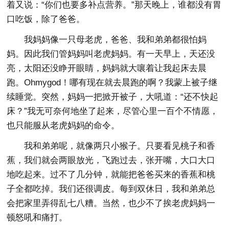
着又说：“你们也要多补点营养。”那天晚上，谁都没有胃
口吃饭，除了爸爸。
我妈妈像一只母老虎，爸爸、我和弟弟都很怕妈
妈。因此我们管妈妈叫老虎妈妈。有一天早上，天还没
亮，太阳还没睁开眼睛，妈妈就大嚷着让我起床去晨
跑。Ohmygod！哪有现在就去晨跑的啊？我蒙上被子继
续睡觉。突然，妈妈一把掀开被子，大吼道：“还不快起
床？”我无可奈何地坐了起来，尽管心里一百个不情愿，
也只能服从老虎妈妈的命令。
我和弟弟呢，就像两只小猴子。只要看见桃子和香
蕉，我们就会两眼放光，飞跑过去，张开嘴，大口大口
地吃起来。过不了几分钟，就能把爸爸买来的香蕉和桃
子全都吃掉。我们还很调皮。每到双休日，我和弟弟总
会把家里弄得乱七八糟。当然，也少不了挨老虎妈妈一
顿怒吼和痛打。