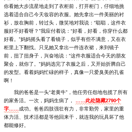
你看她大步流星地走到了衣柜前，打开柜门，仔细地挑
选着适合自己今天妆容的衣服。她先拿出一件美丽的衬
衫，放在胸前，转过头，微笑地对我说：“聪聪，这件衣
服好不好看呀？”我应付着说：“好看，好看，你穿什么都
好看。”妈妈摇头看了看镜子，似乎有些不满意，又在衣
柜里上下翻找。只见她又拿出一件连衣裙，来到镜子
前，扭了扭身子，兴奋地说：“这件衣服适合今天的朋友
聚会，就你了。”妈妈选完了衣服之后，又开始折腾自己
的发型。看着妈妈忙碌的样子，真像一只爱臭美的孔雀
啊！
我的爸爸是一头“老黄牛”，他任劳任怨地包揽了所有
的家务活。一次，妈妈生病了，
……此处隐藏2790个
字……
成功。爸爸四肢强壮有力，非常勤劳，家里的重
体力活、技术活都是等他回来干，就连我的玩具坏了他
都能修好。