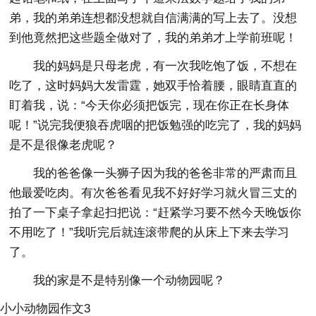
弟，我的弟弟连想都没想就自信满满的写上去了。没想
到他竟然把这些题全做对了，我的弟弟才上学前班呢！
我的妈妈是只母老虎，有一次我吃饱了饭，不想在
吃了，这时妈妈大发雷霆，她双手恰着腰，眼睛直直的
盯着我，说：“今天你必须把饭完，现在你正在长身体
呢！”说完我便狼吞虎咽的把饭勉强的吃完了，我的妈妈
是不是很像老虎呢？
我的爸爸像一头狮子因为我的爸爸非常的严肃而且
他最爱吃肉。有次爸爸看见我不好好学习就火冒三丈的
拍了一下桌子拿起扫把说：“赶紧学习要不然今天晚饭你
不用吃了！”我听完后就连滚带爬的从床上下来去学习
了。
我的家是不是特别像一个动物园呢？
小小动物园作文3