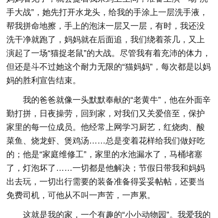
手大战”，她先打开水龙头，给我的手涂上一层洗手液，
帮我拼命地擦，手上的泡沫一层又一层，有时，我还没
洗干净就跑了，妈妈就在后面追，我们绕着茶几，又上
演起了一场“猫捉老鼠”的大战。尽管我有着充沛的体力，
但还是斗不过她这个耐力无限的“猫妈妈”，每次都是以妈
妈的胜利宣告结束。
我的爸爸就像一头默默奉献的“老黄牛”，他在外面辛
勤打拼，日夜操劳，回到家，对我们又关爱倍至，保护
家里的每一位成员。他经常上网学习厨艺，红烧肉、酸
菜鱼、烧龙虾、煲鸡汤……总是变着花样给我们做好吃
的；他是“家庭维修工”，家里的水池漏水了，马桶堵塞
了，灯泡坏了……一切都是他解决；节假日带我和妈妈
出去玩，一切出行需要的装备准备得妥妥帖帖，还要当
免费司机，可他从不叫一声苦，一声累。
这就是我的家，一个有趣的“小小动物园”。我爱我的