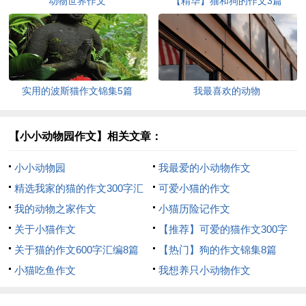
动物世界作文
【精华】猫和狗的作文3篇
实用的波斯猫作文锦集5篇
我最喜欢的动物
【小小动物园作文】相关文章：
小小动物园
我最爱的小动物作文
精选我家的猫的作文300字汇
可爱小猫的作文
总八篇
我的动物之家作文
小猫历险记作文
关于小猫作文
【推荐】可爱的猫作文300字
关于猫的作文600字汇编8篇
合集5篇
【热门】狗的作文锦集8篇
小猫吃鱼作文
我想养只小动物作文