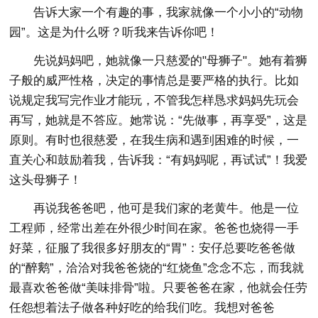
告诉大家一个有趣的事，我家就像一个小小的“动物
园”。这是为什么呀？听我来告诉你吧！
先说妈妈吧，她就像一只慈爱的"母狮子"。她有着狮
子般的威严性格，决定的事情总是要严格的执行。比如
说规定我写完作业才能玩，不管我怎样恳求妈妈先玩会
再写，她就是不答应。她常说：“先做事，再享受”，这是
原则。有时也很慈爱，在我生病和遇到困难的时候，一
直关心和鼓励着我，告诉我：“有妈妈呢，再试试”！我爱
这头母狮子！
再说我爸爸吧，他可是我们家的老黄牛。他是一位
工程师，经常出差在外很少时间在家。爸爸也烧得一手
好菜，征服了我很多好朋友的“胃”：安仔总要吃爸爸做
的“醉鹅”，洽洽对我爸爸烧的“红烧鱼”念念不忘，而我就
最喜欢爸爸做“美味排骨”啦。只要爸爸在家，他就会任劳
任怨想着法子做各种好吃的给我们吃。我想对爸爸