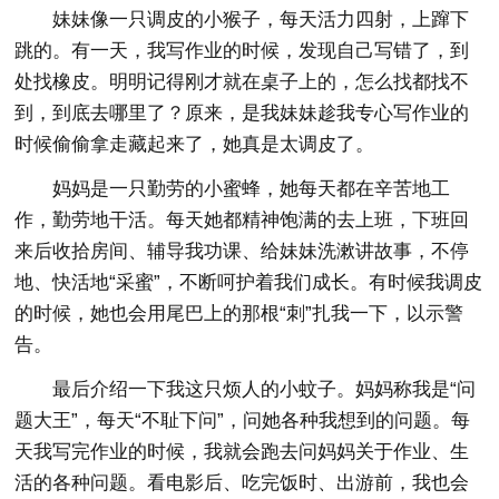
妹妹像一只调皮的小猴子，每天活力四射，上蹿下
跳的。有一天，我写作业的时候，发现自己写错了，到
处找橡皮。明明记得刚才就在桌子上的，怎么找都找不
到，到底去哪里了？原来，是我妹妹趁我专心写作业的
时候偷偷拿走藏起来了，她真是太调皮了。
妈妈是一只勤劳的小蜜蜂，她每天都在辛苦地工
作，勤劳地干活。每天她都精神饱满的去上班，下班回
来后收拾房间、辅导我功课、给妹妹洗漱讲故事，不停
地、快活地“采蜜”，不断呵护着我们成长。有时候我调皮
的时候，她也会用尾巴上的那根“刺”扎我一下，以示警
告。
最后介绍一下我这只烦人的小蚊子。妈妈称我是“问
题大王”，每天“不耻下问”，问她各种我想到的问题。每
天我写完作业的时候，我就会跑去问妈妈关于作业、生
活的各种问题。看电影后、吃完饭时、出游前，我也会