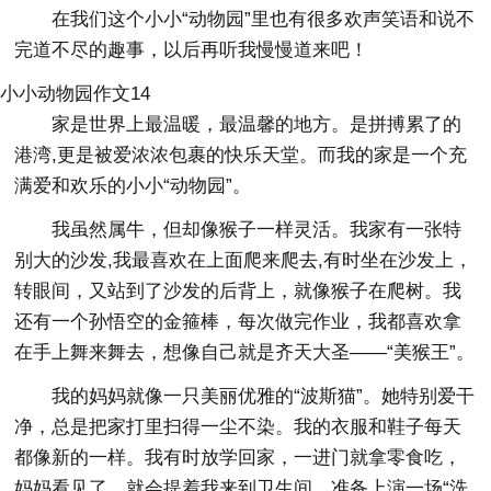
在我们这个小小“动物园”里也有很多欢声笑语和说不
完道不尽的趣事，以后再听我慢慢道来吧！
小小动物园作文14
家是世界上最温暖，最温馨的地方。是拼搏累了的
港湾,更是被爱浓浓包裹的快乐天堂。而我的家是一个充
满爱和欢乐的小小“动物园”。
我虽然属牛，但却像猴子一样灵活。我家有一张特
别大的沙发,我最喜欢在上面爬来爬去,有时坐在沙发上，
转眼间，又站到了沙发的后背上，就像猴子在爬树。我
还有一个孙悟空的金箍棒，每次做完作业，我都喜欢拿
在手上舞来舞去，想像自己就是齐天大圣——“美猴王”。
我的妈妈就像一只美丽优雅的“波斯猫”。她特别爱干
净，总是把家打里扫得一尘不染。我的衣服和鞋子每天
都像新的一样。我有时放学回家，一进门就拿零食吃，
妈妈看见了，就会提着我来到卫生间，准备上演一场“洗