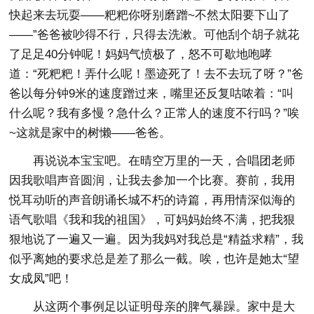
快起来去玩耍——粑粑你呀别磨蹭~不然太阳要下山了
——”爸爸被吵得不行，只得去洗漱。可他刮个胡子就花
了足足40分钟呢！妈妈气愤极了，怒不可歇地咆哮
道：“死粑粑！弄什么呢！墨迹死了！去不去玩了呀？”爸
爸以每分钟9米的速度蹭过来，嘴里还反复咕哝着：“叫
什么呢？我有多慢？急什么？正常人的速度不行吗？”唉
~这就是家中的树懒——爸爸。
再说说本宝宝吧。在晴空万里的一天，合唱团老师
因我歌唱声音圆润，让我去参加一个比赛。赛前，我用
悦耳动听的声音朗诵长城不朽的诗篇，再用情深似海的
语气歌唱《我和我的祖国》，可妈妈始终不满，把我狠
狠地说了一遍又一遍。因为我妈对我总是“精益求精”，我
似乎离她的要求总是差了那么一截。唉，也许是她太“望
女成凤”吧！
从这两个事例足以证明母亲的脾气暴躁。家中是大