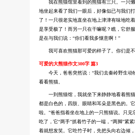
我在熊猫馆里看到的熊猫有三只。一只
地坐起来看了我们一眼后，好像似已与我们
了！一只很老实地直坐在地上津津有味地吃
是享受极了！而另一只在干嘛呢？瞧，它舒
是在与我们说：“你们看我多惬意啊！”
我可喜欢熊猫那可爱的样子了。你们是
可爱的大熊猫作文300字 篇3
今天，爸爸突然说：“我们去秦岭野生动
看看熊猫。
一到熊猫馆，我就坐下来静静地看着熊
都是白色的，四肢、眼睛和耳朵是黑色的。它
啦。”爸爸指着坐在地上的一只熊猫说。只见
吃了，它“两手”抓着竹子的一端，“两脚”
着就想发笑。它吃竹子时，先把头向右边倾