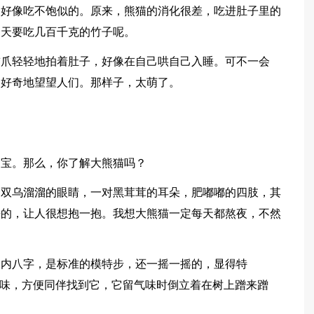
，好像吃不饱似的。原来，熊猫的消化很差，吃进肚子里的
一天要吃几百千克的竹子呢。
前爪轻轻地拍着肚子，好像在自己哄自己入睡。可不一会
，好奇地望望人们。那样子，太萌了。
。
国宝。那么，你了解大熊猫吗？
一双乌溜溜的眼睛，一对黑茸茸的耳朵，肥嘟嘟的四肢，其
来的，让人很想抱一抱。我想大熊猫一定每天都熬夜，不然
走内八字，是标准的模特步，还一摇一摇的，显得特
气味，方便同伴找到它，它留气味时倒立着在树上蹭来蹭