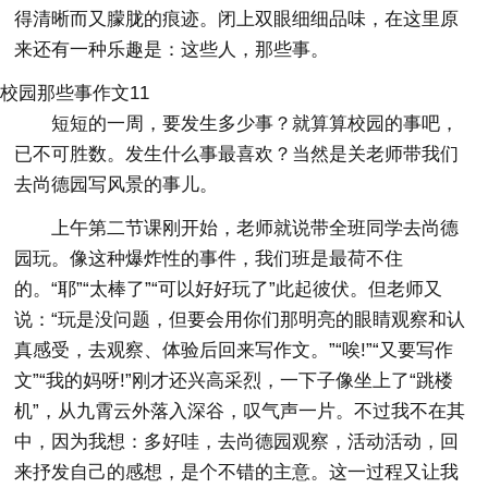
得清晰而又朦胧的痕迹。闭上双眼细细品味，在这里原
来还有一种乐趣是：这些人，那些事。
校园那些事作文11
短短的一周，要发生多少事？就算算校园的事吧，
已不可胜数。发生什么事最喜欢？当然是关老师带我们
去尚德园写风景的事儿。
上午第二节课刚开始，老师就说带全班同学去尚德
园玩。像这种爆炸性的事件，我们班是最荷不住
的。“耶”“太棒了”“可以好好玩了”此起彼伏。但老师又
说：“玩是没问题，但要会用你们那明亮的眼睛观察和认
真感受，去观察、体验后回来写作文。”“唉!”“又要写作
文”“我的妈呀!”刚才还兴高采烈，一下子像坐上了“跳楼
机”，从九霄云外落入深谷，叹气声一片。不过我不在其
中，因为我想：多好哇，去尚德园观察，活动活动，回
来抒发自己的感想，是个不错的主意。这一过程又让我