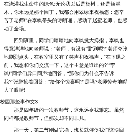
在浇灌我生命中的绿色;无论我以后是杨树，还是矮灌
木，你永远是那个园丁，我都会用翠绿来祝福您：您辛
苦了老师!”在李飒带头的诗朗诵，感动了赵蜜老师，也感
动了全场。
回到班里，同学们暗暗地向李飒挑大拇指，李飒也
得意洋洋地向老师说：“老师，有没有‘雷’到呢?”老师夸张
地剧烈点头，在教室里又有了笑声和祝福声，“在下课之
前，我想和你们交流一下，这个主意是谁出的?”“李
飒!”同学们异口同声地回答，“那你们为什么不告诉
我?”张鹏抢着回答：“给你个惊喜吗?”是吗?老师惊奇地瞪
大了眼睛!
校园那些事作文3
那是四年级的一次教师节，这永远令我难忘。虽然
同样都是教师节，但那次却不同非凡。
那一天，第二节刚做完操，班长就催促我们该快回