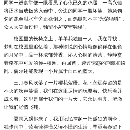
同学一进食堂便一眼看见了心仪已久的鸡腿，一高兴错
将汤水当成饭盛入碗中，旁边的同学一脸坏笑。她急匆
匆的跑至泔水车旁正欲倒之，而鸡腿却不幸“光荣牺牲”，
众人大笑而过也，独留小A“空守独楼”。
校园里的长椅之上，单单我独自一人，我在寻找，
梦却在校园里追忆着，那种愉悦的心情就像徜徉在银色
的月光中，品一杯浓郁芳香、沁人心脾的清茶，静静赏
着樱花中可爱的你--校园。再回首，透过诱惑的荆棘和纷
乱，偶尔还能发现一小片属于自己的蓝天。
三月春风吹落了一片樱花絮语。花下永远存留的是
不灭的欢声笑语，我们在这里尽情的玩耍着、快乐着并
成长着。这里是属于我们的一片天，它永远明亮、澄澈
让我们尽情飞翔。
夏雨又飘起来了，我用记忆撑起一把孤独的雨伞，
独步雨中，读着读得懂又读不懂的生活，寻觅着春留下