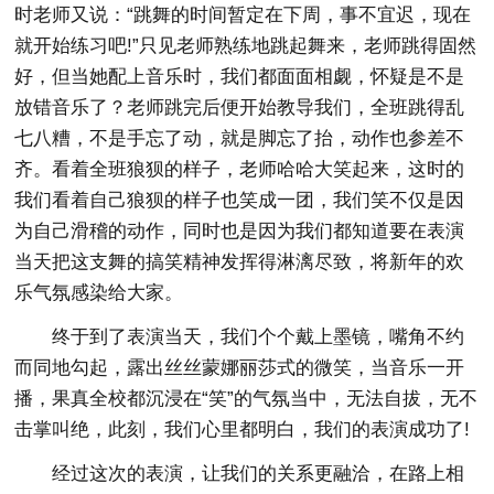
时老师又说：“跳舞的时间暂定在下周，事不宜迟，现在
就开始练习吧!”只见老师熟练地跳起舞来，老师跳得固然
好，但当她配上音乐时，我们都面面相觑，怀疑是不是
放错音乐了？老师跳完后便开始教导我们，全班跳得乱
七八糟，不是手忘了动，就是脚忘了抬，动作也参差不
齐。看着全班狼狈的样子，老师哈哈大笑起来，这时的
我们看着自己狼狈的样子也笑成一团，我们笑不仅是因
为自己滑稽的动作，同时也是因为我们都知道要在表演
当天把这支舞的搞笑精神发挥得淋漓尽致，将新年的欢
乐气氛感染给大家。
终于到了表演当天，我们个个戴上墨镜，嘴角不约
而同地勾起，露出丝丝蒙娜丽莎式的微笑，当音乐一开
播，果真全校都沉浸在“笑”的气氛当中，无法自拔，无不
击掌叫绝，此刻，我们心里都明白，我们的表演成功了!
经过这次的表演，让我们的关系更融洽，在路上相