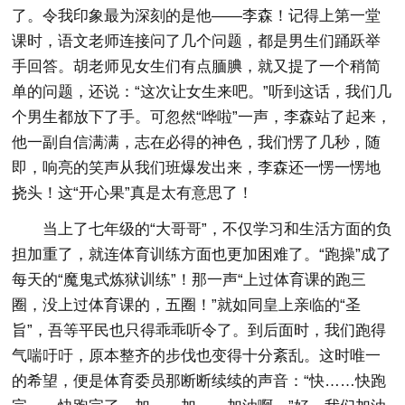
了。令我印象最为深刻的是他——李森！记得上第一堂
课时，语文老师连接问了几个问题，都是男生们踊跃举
手回答。胡老师见女生们有点腼腆，就又提了一个稍简
单的问题，还说：“这次让女生来吧。”听到这话，我们几
个男生都放下了手。可忽然“哗啦”一声，李森站了起来，
他一副自信满满，志在必得的神色，我们愣了几秒，随
即，响亮的笑声从我们班爆发出来，李森还一愣一愣地
挠头！这“开心果”真是太有意思了！
当上了七年级的“大哥哥”，不仅学习和生活方面的负
担加重了，就连体育训练方面也更加困难了。“跑操”成了
每天的“魔鬼式炼狱训练”！那一声“上过体育课的跑三
圈，没上过体育课的，五圈！”就如同皇上亲临的“圣
旨”，吾等平民也只得乖乖听令了。到后面时，我们跑得
气喘吁吁，原本整齐的步伐也变得十分紊乱。这时唯一
的希望，便是体育委员那断断续续的声音：“快……快跑