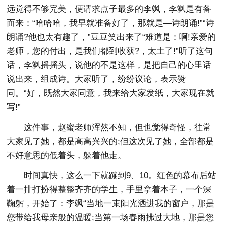
远觉得不够完美，便请求点子最多的李飒，李飒是有备
而来：“哈哈哈，我早就准备好了，那就是—诗朗诵!”“诗
朗诵?他也太有趣了，”豆豆笑出来了“难道是：啊!亲爱的
老师，您的付出，是我们都到收获?，太土了!”听了这句
话，李飒摇摇头，说他的不是这样，是把自己的心里话
说出来，组成诗。大家听了，纷纷议论，表示赞
同。“好，既然大家同意，我来给大家发纸，大家现在就
写!”
这件事，赵蜜老师浑然不知，但也觉得奇怪，往常
大家见了她，都是高高兴兴的;但这次见了她，全部都是
不好意思的低着头，躲着他走。
时间真快，这么一下就蹦到9、10。红色的幕布后站
着一排打扮得整整齐齐的学生，手里拿着本子，一个深
鞠躬，开始了：李飒“当地一束阳光洒进我的窗户，那是
您带给我母亲般的温暖;当第一场春雨拂过大地，那是您