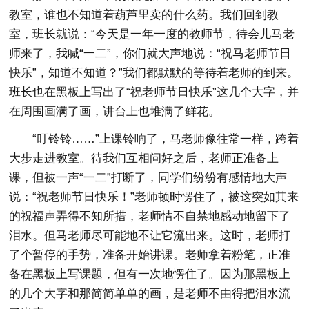
教室，谁也不知道着葫芦里卖的什么药。我们回到教
室，班长就说：“今天是一年一度的教师节，待会儿马老
师来了，我喊“一二”，你们就大声地说：“祝马老师节日
快乐”，知道不知道？”我们都默默的等待着老师的到来。
班长也在黑板上写出了“祝老师节日快乐”这几个大字，并
在周围画满了画，讲台上也堆满了鲜花。
“叮铃铃……”上课铃响了，马老师像往常一样，跨着
大步走进教室。待我们互相问好之后，老师正准备上
课，但被一声“一二”打断了，同学们纷纷有感情地大声
说：“祝老师节日快乐！”老师顿时愣住了，被这突如其来
的祝福声弄得不知所措，老师情不自禁地感动地留下了
泪水。但马老师尽可能地不让它流出来。这时，老师打
了个暂停的手势，准备开始讲课。老师拿着粉笔，正准
备在黑板上写课题，但有一次地愣住了。因为那黑板上
的几个大字和那简简单单的画，是老师不由得把泪水流