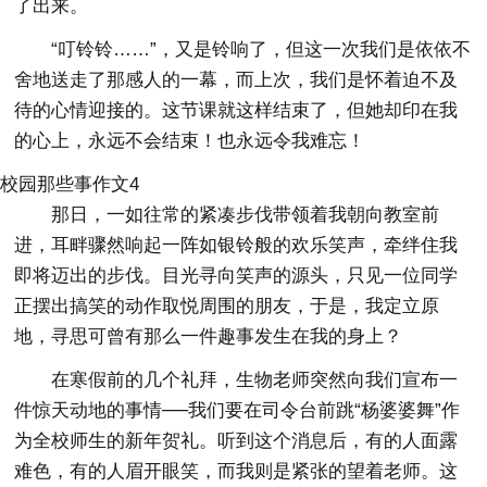
了出来。
“叮铃铃……”，又是铃响了，但这一次我们是依依不
舍地送走了那感人的一幕，而上次，我们是怀着迫不及
待的心情迎接的。这节课就这样结束了，但她却印在我
的心上，永远不会结束！也永远令我难忘！
校园那些事作文4
那日，一如往常的紧凑步伐带领着我朝向教室前
进，耳畔骤然响起一阵如银铃般的欢乐笑声，牵绊住我
即将迈出的步伐。目光寻向笑声的源头，只见一位同学
正摆出搞笑的动作取悦周围的朋友，于是，我定立原
地，寻思可曾有那么一件趣事发生在我的身上？
在寒假前的几个礼拜，生物老师突然向我们宣布一
件惊天动地的事情──我们要在司令台前跳“杨婆婆舞”作
为全校师生的新年贺礼。听到这个消息后，有的人面露
难色，有的人眉开眼笑，而我则是紧张的望着老师。这