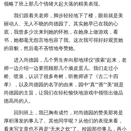
领略了班上那几个情绪大起大落的精美表现。
我们跟着关老师，脚步轻轻地下了楼，眼前就是美
丽动人、无人不晓的尚德园了。其实她早已在我的心
底，我曾多少次来到她的怀抱，在她身上做游戏，看
书，她都毫无怨言地包容了我。这次我可得好好观赏她
的容貌，然后毫不吝惜地夸赞她。
进入尚德园，几个男生奔向那地球仪“摸索”起来，老
师一边介绍一边要照顾那几个顽皮蛋儿。我们走过小
桥、喷泉，认识了很多奇树，听教师讲了《古二十四
孝》，以及尚德园的名字的由来，园中“真”“善”“美”就是
尚德园的主旨，让我们在轻松愉快地游戏中领悟出做品
德高尚的人。
回到班上，我已胸有成竹，对尚德园的赞美那将是
厚积薄发的事儿了。其他同学呢？从他们的表现来看，
看来写文章也不再是“无米之炊”了。校园那些事儿，再小