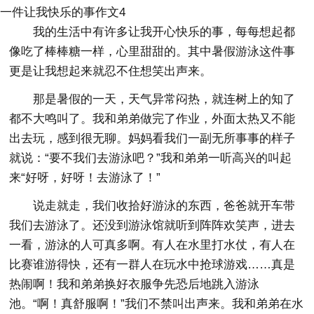
一件让我快乐的事作文4
我的生活中有许多让我开心快乐的事，每每想起都
像吃了棒棒糖一样，心里甜甜的。其中暑假游泳这件事
更是让我想起来就忍不住想笑出声来。
那是暑假的一天，天气异常闷热，就连树上的知了
都不大鸣叫了。我和弟弟做完了作业，外面太热又不能
出去玩，感到很无聊。妈妈看我们一副无所事事的样子
就说：“要不我们去游泳吧？”我和弟弟一听高兴的叫起
来“好呀，好呀！去游泳了！”
说走就走，我们收拾好游泳的东西，爸爸就开车带
我们去游泳了。还没到游泳馆就听到阵阵欢笑声，进去
一看，游泳的人可真多啊。有人在水里打水仗，有人在
比赛谁游得快，还有一群人在玩水中抢球游戏……真是
热闹啊！我和弟弟换好衣服争先恐后地跳入游泳
池。“啊！真舒服啊！”我们不禁叫出声来。我和弟弟在水