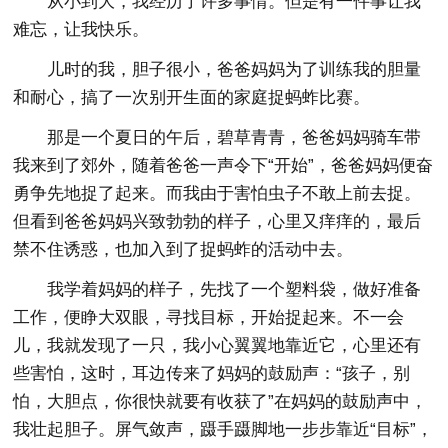
从小到大，我经历了许多事情。但是有一件事让我
难忘，让我快乐。
儿时的我，胆子很小，爸爸妈妈为了训练我的胆量
和耐心，搞了一次别开生面的家庭捉蚂蚱比赛。
那是一个夏日的午后，碧草青青，爸爸妈妈骑车带
我来到了郊外，随着爸爸一声令下“开始”，爸爸妈妈便奋
勇争先地捉了起来。而我由于害怕虫子不敢上前去捉。
但看到爸爸妈妈兴致勃勃的样子，心里又痒痒的，最后
禁不住诱惑，也加入到了捉蚂蚱的活动中去。
我学着妈妈的样子，先找了一个塑料袋，做好准备
工作，便睁大双眼，寻找目标，开始捉起来。不一会
儿，我就发现了一只，我小心翼翼地靠近它，心里还有
些害怕，这时，耳边传来了妈妈的鼓励声：“孩子，别
怕，大胆点，你很快就要有收获了”在妈妈的鼓励声中，
我壮起胆子。屏气敛声，蹑手蹑脚地一步步靠近“目标”，