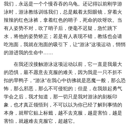
我们，永远是一个个慢吞吞的乌龟。还记得以前刚学游
泳时，游泳教练训练我们，总是戴着太阳眼镜，穿着火
辣辣的红色泳裤，拿着红色的哨子，死命的吹呀吹。当
有人姿势不对，吹了哨子后，便毫不迟疑，急忙跳下
水，将他的姿势矫正；若是有人表现不错，教练也会请
吃泡面，我就在泡面的吸引下，让“游泳”这项运动，悄悄
的游进我的生命中……
在我还没接触游泳这项运动以前，它一直是我最大
的恐惧，最不愿意去克服的难关，因为我是一只不折不
扣的旱鸭子，“游泳”在我心中彷彿就是恶魔一般，那么恐
怖，那么邪恶，那么不可侵犯的；但是，在我鼓起勇气
学会之后，我才知道，那一切只是我对游泳的刻板印
象，也才真正领悟到，不可以以为你已经了解到事情的
本身，就帮它贴上标籤，越不去克服，越是害怕，越是
害怕，就越难去克服它，超越它。