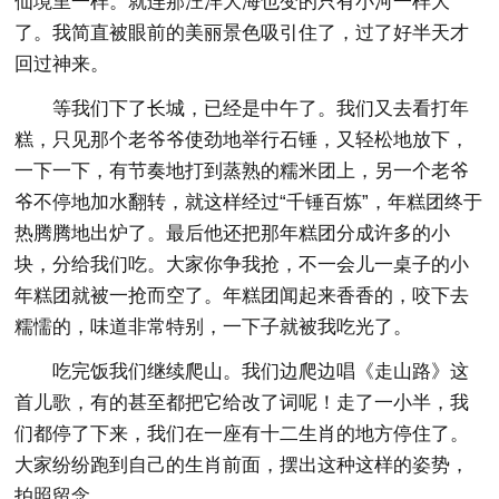
仙境里一样。就连那汪洋大海也变的只有小河一样大
了。我简直被眼前的美丽景色吸引住了，过了好半天才
回过神来。
等我们下了长城，已经是中午了。我们又去看打年
糕，只见那个老爷爷使劲地举行石锤，又轻松地放下，
一下一下，有节奏地打到蒸熟的糯米团上，另一个老爷
爷不停地加水翻转，就这样经过“千锤百炼”，年糕团终于
热腾腾地出炉了。最后他还把那年糕团分成许多的小
块，分给我们吃。大家你争我抢，不一会儿一桌子的小
年糕团就被一抢而空了。年糕团闻起来香香的，咬下去
糯懦的，味道非常特别，一下子就被我吃光了。
吃完饭我们继续爬山。我们边爬边唱《走山路》这
首儿歌，有的甚至都把它给改了词呢！走了一小半，我
们都停了下来，我们在一座有十二生肖的地方停住了。
大家纷纷跑到自己的生肖前面，摆出这种这样的姿势，
拍照留念。