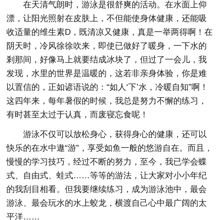
在天清气朗时，游泳是很舒爽的活动。在水面上仰
漂，让阳光照射在皮肤上，不但能使身体健康，还能吸
收适量的维生素D，既清凉又健康，真是一举两得啊！在
阴天时，冷风徐徐吹来，即使已做好了暖身，一下水的
剎那间，好像马上就要结成冰块了，但过了一会儿，我
发现，水里的世界是温暖的，这若非亲身体验，你是难
以置信的，正如谚语说的：“如人‘下’水，冷暖自知”啊！
这四年来，每年暑假的时候，我总是努力不懈的练习，
有时甚至太过于认真，而废寝忘食呢！
游泳不仅可以放松身心，获得身心的健康，还可以
快乐的在水中遨“游”，享受如鱼一般的悠游自在。而且，
慢慢的学习技巧，经过不断的努力，至今，我已学会蝶
式、自由式、蛙式……等等的游法，让大家对小小年纪
的我刮目相看。但我要继续练习，成为游泳池中，最会
游泳、最会玩水的水上蛟龙，横渡自己心中最广阔的太
平洋……