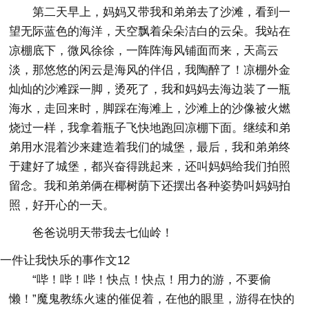
第二天早上，妈妈又带我和弟弟去了沙滩，看到一
望无际蓝色的海洋，天空飘着朵朵洁白的云朵。我站在
凉棚底下，微风徐徐，一阵阵海风铺面而来，天高云
淡，那悠悠的闲云是海风的伴侣，我陶醉了！凉棚外金
灿灿的沙滩踩一脚，烫死了，我和妈妈去海边装了一瓶
海水，走回来时，脚踩在海滩上，沙滩上的沙像被火燃
烧过一样，我拿着瓶子飞快地跑回凉棚下面。继续和弟
弟用水混着沙来建造着我们的城堡，最后，我和弟弟终
于建好了城堡，都兴奋得跳起来，还叫妈妈给我们拍照
留念。我和弟弟俩在椰树荫下还摆出各种姿势叫妈妈拍
照，好开心的一天。
爸爸说明天带我去七仙岭！
一件让我快乐的事作文12
“哔！哔！哔！快点！快点！用力的游，不要偷
懒！”魔鬼教练火速的催促着，在他的眼里，游得在快的