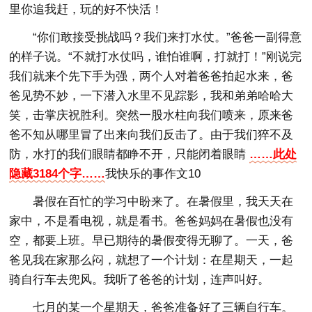
里你追我赶，玩的好不快活！
“你们敢接受挑战吗？我们来打水仗。”爸爸一副得意
的样子说。“不就打水仗吗，谁怕谁啊，打就打！”刚说完
我们就来个先下手为强，两个人对着爸爸拍起水来，爸
爸见势不妙，一下潜入水里不见踪影，我和弟弟哈哈大
笑，击掌庆祝胜利。突然一股水柱向我们喷来，原来爸
爸不知从哪里冒了出来向我们反击了。由于我们猝不及
防，水打的我们眼睛都睁不开，只能闭着眼睛
……此处
隐藏3184个字……
我快乐的事作文10
暑假在百忙的学习中盼来了。在暑假里，我天天在
家中，不是看电视，就是看书。爸爸妈妈在暑假也没有
空，都要上班。早已期待的暑假变得无聊了。一天，爸
爸见我在家那么闷，就想了一个计划：在星期天，一起
骑自行车去兜风。我听了爸爸的计划，连声叫好。
七月的某一个星期天，爸爸准备好了三辆自行车。