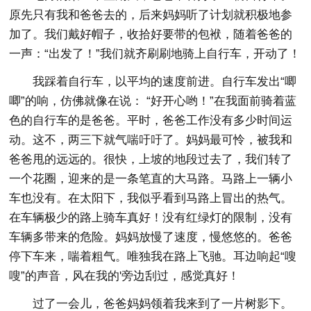
原先只有我和爸爸去的，后来妈妈听了计划就积极地参
加了。我们戴好帽子，收拾好要带的包袱，随着爸爸的
一声：“出发了！”我们就齐刷刷地骑上自行车，开动了！
我踩着自行车，以平均的速度前进。自行车发出“唧
唧”的响，仿佛就像在说： “好开心哟！”在我面前骑着蓝
色的自行车的是爸爸。平时，爸爸工作没有多少时间运
动。这不，两三下就气喘吁吁了。妈妈最可怜，被我和
爸爸甩的远远的。很快，上坡的地段过去了，我们转了
一个花圈，迎来的是一条笔直的大马路。马路上一辆小
车也没有。在太阳下，我似乎看到马路上冒出的热气。
在车辆极少的路上骑车真好！没有红绿灯的限制，没有
车辆多带来的危险。妈妈放慢了速度，慢悠悠的。爸爸
停下车来，喘着粗气。唯独我在路上飞驰。耳边响起“嗖
嗖”的声音，风在我的'旁边刮过，感觉真好！
过了一会儿，爸爸妈妈领着我来到了一片树影下。