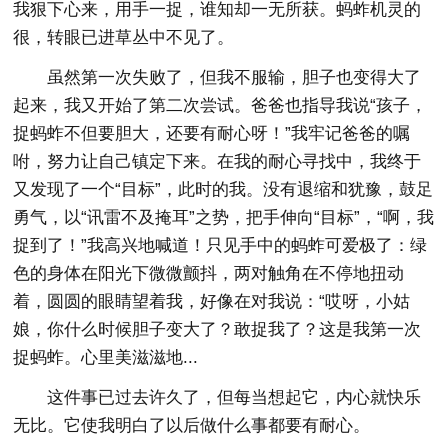
我狠下心来，用手一捉，谁知却一无所获。蚂蚱机灵的
很，转眼已进草丛中不见了。
虽然第一次失败了，但我不服输，胆子也变得大了
起来，我又开始了第二次尝试。爸爸也指导我说“孩子，
捉蚂蚱不但要胆大，还要有耐心呀！”我牢记爸爸的嘱
咐，努力让自己镇定下来。在我的耐心寻找中，我终于
又发现了一个“目标”，此时的我。没有退缩和犹豫，鼓足
勇气，以“讯雷不及掩耳”之势，把手伸向“目标”，“啊，我
捉到了！”我高兴地喊道！只见手中的蚂蚱可爱极了：绿
色的身体在阳光下微微颤抖，两对触角在不停地扭动
着，圆圆的眼睛望着我，好像在对我说：“哎呀，小姑
娘，你什么时候胆子变大了？敢捉我了？这是我第一次
捉蚂蚱。心里美滋滋地...
这件事已过去许久了，但每当想起它，内心就快乐
无比。它使我明白了以后做什么事都要有耐心。