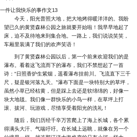
一件让我快乐的事作文13
今天，阳光普照大地，把大地烤得暖洋洋的。我盼
望已久的黄贤森林公园之旅就要开始啦！我早早地起了
床，迫不及待地来到集合地。一路上，我们说说笑笑，
车厢里装满了我们的欢声笑语！
到了黄贤森林公园以后，第一个前来欢迎我们的是
瀑布。看着这飞流而下的瀑布，我们不禁想起了一首
诗：“日照香炉生紫烟，遥看瀑布挂前川。飞流直下三千
尺，疑是银河落九天。”瀑布下面是一块特别大的草坪，
虽然小草已经枯黄，但是踩上去还是软绵绵的，好像一
块大地毯。我们像一群快乐的小鸟一样，在草坪上打
滚、拔河、玩游戏，尽情享受着阳光的洗礼！
随后，我们历经千辛万苦爬上了海上长城，各个累
得满头大汗、气喘吁吁。在长城上远眺，就像在另一个