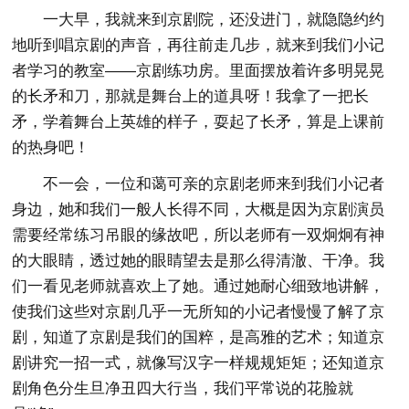
一大早，我就来到京剧院，还没进门，就隐隐约约
地听到唱京剧的声音，再往前走几步，就来到我们小记
者学习的教室——京剧练功房。里面摆放着许多明晃晃
的长矛和刀，那就是舞台上的道具呀！我拿了一把长
矛，学着舞台上英雄的样子，耍起了长矛，算是上课前
的热身吧！
不一会，一位和蔼可亲的京剧老师来到我们小记者
身边，她和我们一般人长得不同，大概是因为京剧演员
需要经常练习吊眼的缘故吧，所以老师有一双炯炯有神
的大眼睛，透过她的眼睛望去是那么得清澈、干净。我
们一看见老师就喜欢上了她。通过她耐心细致地讲解，
使我们这些对京剧几乎一无所知的小记者慢慢了解了京
剧，知道了京剧是我们的国粹，是高雅的艺术；知道京
剧讲究一招一式，就像写汉字一样规规矩矩；还知道京
剧角色分生旦净丑四大行当，我们平常说的花脸就