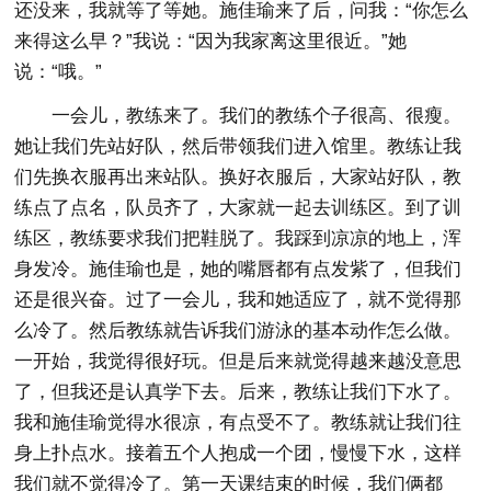
还没来，我就等了等她。施佳瑜来了后，问我：“你怎么
来得这么早？”我说：“因为我家离这里很近。”她
说：“哦。”
一会儿，教练来了。我们的教练个子很高、很瘦。
她让我们先站好队，然后带领我们进入馆里。教练让我
们先换衣服再出来站队。换好衣服后，大家站好队，教
练点了点名，队员齐了，大家就一起去训练区。到了训
练区，教练要求我们把鞋脱了。我踩到凉凉的地上，浑
身发冷。施佳瑜也是，她的嘴唇都有点发紫了，但我们
还是很兴奋。过了一会儿，我和她适应了，就不觉得那
么冷了。然后教练就告诉我们游泳的基本动作怎么做。
一开始，我觉得很好玩。但是后来就觉得越来越没意思
了，但我还是认真学下去。后来，教练让我们下水了。
我和施佳瑜觉得水很凉，有点受不了。教练就让我们往
身上扑点水。接着五个人抱成一个团，慢慢下水，这样
我们就不觉得冷了。第一天课结束的时候，我们俩都