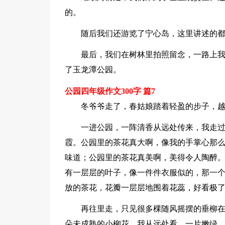
的。
随后我们还游览了宁心岛，这里讲述的
最后，我们在树林里拍照留念，一路上
了玉龙潭公园。
公园四年级作文300字 篇7
冬爷爷走了，春姑娘踏着轻盈的步子，
一进公园，一阵清香从远处传来，我走
霞。公园里的茶花真大啊，像我的手掌心那么
味道；公园里的茶花真美啊，美得令人陶醉
有一层层的叶子，像一件件衣服似的，那一
放的茶花，花瓣一层层地围着花蕊，好看极
再往里走，只见很多棵随风摇摆的垂柳
朵未成熟的小柳花。我从远处看，一片嫩绿