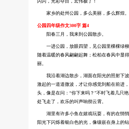
闪闪，光彩夺目，宏伟极了！
家乡的处州公园，多么美丽，多么辉煌
公园四年级作文300字 篇4
阳春三月，我来到公园散步。
一进公园，放眼四望，见公园里棵棵绿
随着温暖的春风翩翩起舞；松柏在春风中显
丽。
我沿着湖边散步，湖面在阳光的照射下
激起的一道道微波，才让你感觉到船在前进
头，像是在问：“你下来吗？”不时飞着几只
处飞走了，欢乐的叫声响彻云霄。
湖里有许多小鱼在嬉戏玩耍，有的在悄
阳光下闪烁着银白色的光，像镶嵌在身上的