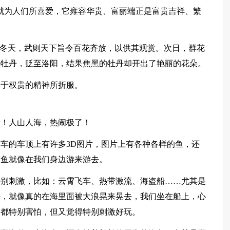
就为人们所喜爱，它雍容华贵、富丽端正是富贵吉祥、繁
年冬天，武则天下旨令百花齐放，以供其观赏。次日，群花
烧牡丹，贬至洛阳，结果焦黑的牡丹却开出了艳丽的花朵。
屈于权贵的精神所折服。
呀！人山人海，热闹极了！
车的车顶上有许多3D图片，图片上有各种各样的鱼，还
的鱼就像在我们身边游来游去。
特别刺激，比如：云霄飞车、热带激流、海盗船……尤其是
去，就像真的在海里面被大浪晃来晃去，我们坐在船上，心
们都特别害怕，但又觉得特别刺激好玩。