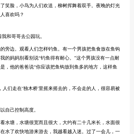
上了笑脸，小鸟为人们欢送，柳树挥舞着双手。夜晚的灯光
让人喜欢吗？
着我和哥哥去公园玩。
鱼的旁边。观看人们怎样钓鱼。有一个男孩把鱼食放在鱼钩
我的妈妈别看别说“钓鱼得有耐心。”这个男孩没有一点耐
是，他的爸爸说“你应该把鱼钩放到鱼多的地方，这样鱼
，人们走在‘独木桥'里摇来摇去的，不会走的人，很容易被
可以自己控制高度。
下看水塘，水塘很宽而且很大，大约有二十几米长，水面很
鱼在水了欢快地游来游去，我越看越入迷。过了一会儿，一