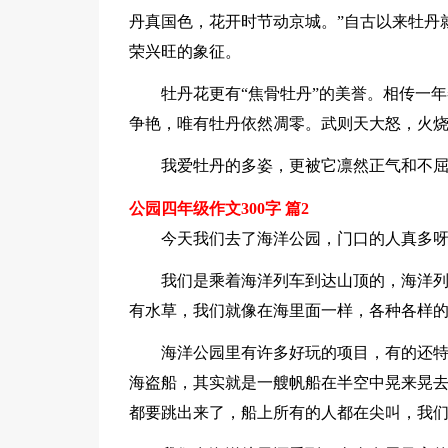
丹真国色，花开时节动京城。”自古以来牡丹
荣兴旺的象征。
牡丹花更有“焦骨牡丹”的美誉。相传一
争艳，唯有牡丹依然凋零。武则天大怒，火
我爱牡丹的多姿，更被它凛然正气和不
公园四年级作文300字 篇2
今天我们去了海洋公园，门口的人真多
我们是乘着海洋列车到达山顶的，海洋列
有水草，我们就像在海里面一样，各种各样
海洋公园里有许多好玩的项目，有的还
海盗船，其实就是一艘帆船在半空中晃来晃
都要跳出来了，船上所有的人都在尖叫，我