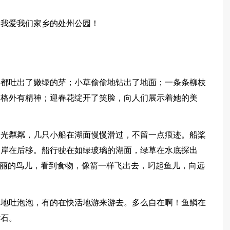
。我爱我们家乡的处州公园！
柳都吐出了嫩绿的芽；小草偷偷地钻出了地面；一条条柳枝
得格外有精神；迎春花绽开了笑脸，向人们展示着她的美
波光粼粼，几只小船在湖面慢慢滑过，不留一点痕迹。船桨
，岸在后移。船行驶在如绿玻璃的湖面，绿草在水底探出
艳丽的鸟儿，看到食物，像箭一样飞出去，叼起鱼儿，向远
悄地吐泡泡，有的在快活地游来游去。多么自在啊！鱼鳞在
钻石。