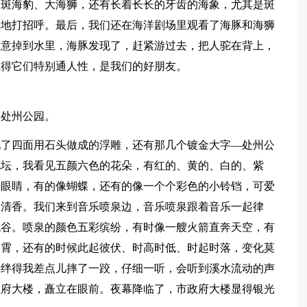
的斑海豹、大海狮，还有长着长长的牙齿的海象，尤其是斑
切地打招呼。最后，我们还在海洋剧场里观看了海豚和海狮
故意掉到水里，海豚发现了，赶紧游过去，把人驼在背上，
觉得它们特别通人性，是我们的好朋友。
的处州公园。
见了四面用石头做成的浮雕，还有那几个镀金大字—处州公
花坛，我看见五颜六色的花朵，有红的、黄的、白的、紫
大眼睛，有的像蝴蝶，还有的像一个个彩色的小铃铛，可爱
的清香。我们来到音乐喷泉边，音乐喷泉跟着音乐一起律
低谷。喷泉的颜色五彩缤纷，有时像一艘火箭直奔天空，有
云霄，还有的时候此起彼伏、时高时低、时起时落，变化莫
头绊得我差点儿摔了一跤，仔细一听，会听到溪水流动的声
政府大楼，矗立在眼前。夜幕降临了，市政府大楼显得银光