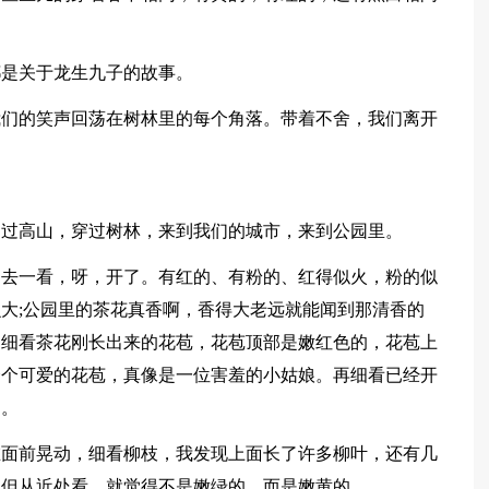
都是关于龙生九子的故事。
我们的笑声回荡在树林里的每个角落。带着不舍，我们离开
越过高山，穿过树林，来到我们的城市，来到公园里。
过去一看，呀，开了。有红的、有粉的、红得似火，粉的似
大;公园里的茶花真香啊，香得大老远就能闻到那清香的
。细看茶花刚长出来的花苞，花苞顶部是嫩红色的，花苞上
个个可爱的花苞，真像是一位害羞的小姑娘。再细看已经开
了。
在面前晃动，细看柳枝，我发现上面长了许多柳叶，还有几
，但从近处看，就觉得不是嫩绿的，而是嫩黄的。