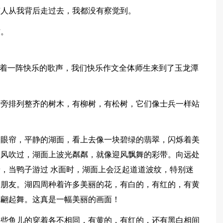
有人从我背后走过去，我都没有察觉到。
方。
随着一阵快乐的歌声，我们快乐作文全体师生来到了玉龙潭
两旁排列整齐的树木，有柳树，有松树，它们像士兵一样站
的眼帘，平静的湖面，看上去像一块碧绿的翡翠，闪烁着美
微风吹过，湖面上波光粼粼，就像迎风飘舞的彩带。向远处
，当鸭子游过 水面时，湖面上会泛起道道波纹，特别迷
的朋友。湖四周种着许多美丽的花，有白的，有红的，有黄
翩翩起舞。这真是一幅美丽的画面！
这些鱼儿的穿着各不相同，有黄的，有红的，还有黑白相间