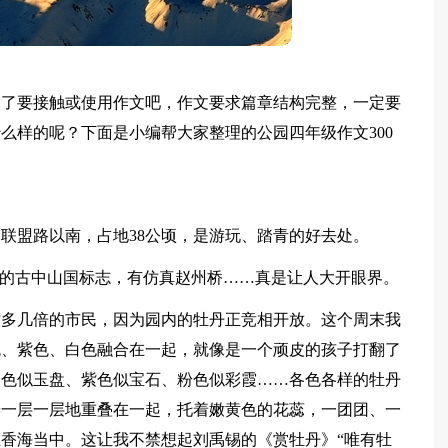
不了要接触或使用作文吧，作文要求篇章结构完整，一定要
么样的呢？下面是小编帮大家整理的公园四年级作文300
联盟路以南，占地38公顷，是游玩、踏青的好去处。
形的古中山国标志，有仿真赵州桥……真是让人大开眼界。
时多几倍的市民，因为园内的牡丹正竞相开放。这个周末我
色、紫色、白色融合在一起，就像是一个顽皮的孩子打翻了
白色似玉盘、紫色似宝石、粉色似彩霞……各色各样的牡丹
瓣一层一层地重叠在一起，托着嫩黄色的花蕊，一团团、一
香海当中。这让我不禁想起刘禹锡的《赏牡丹》“唯有牡