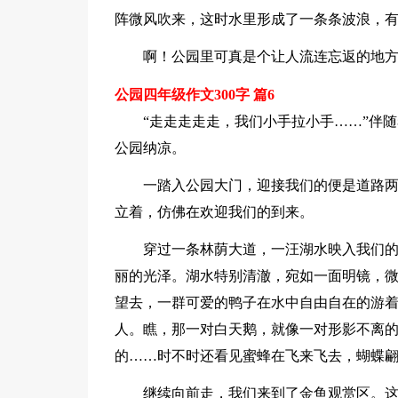
阵微风吹来，这时水里形成了一条条波浪，
啊！公园里可真是个让人流连忘返的地
公园四年级作文300字 篇6
“走走走走走，我们小手拉小手……”伴
公园纳凉。
一踏入公园大门，迎接我们的便是道路
立着，仿佛在欢迎我们的到来。
穿过一条林荫大道，一汪湖水映入我们
丽的光泽。湖水特别清澈，宛如一面明镜，
望去，一群可爱的鸭子在水中自由自在的游着
人。瞧，那一对白天鹅，就像一对形影不离
的……时不时还看见蜜蜂在飞来飞去，蝴蝶
继续向前走，我们来到了金鱼观赏区。