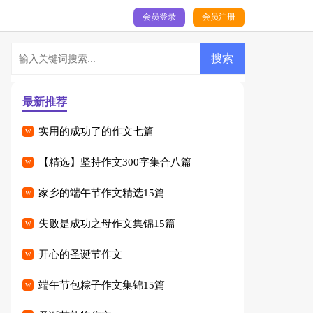
会员登录
会员注册
最新推荐
实用的成功了的作文七篇
【精选】坚持作文300字集合八篇
家乡的端午节作文精选15篇
失败是成功之母作文集锦15篇
开心的圣诞节作文
端午节包粽子作文集锦15篇