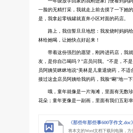
一年级放学回家的我刚进家门便看到妈妈
一脸的无精打采，我就走上前去摸了一下她
是，我拿起零钱罐就直奔小区对面的药店。
路上，我信誓旦旦地想：我发烧时妈妈
林给她喝，让她快点好起来！
带着这份强烈的愿望，刚跨进药店，我就
友，是你自己喝吗？”店员问我。“不是，不是
员阿姨笑眯眯地说“美林是儿童退烧药，不适
接过这盒店员阿姨给我的药，我脸“唰”地一
哦，童年就像是一片海滩，里面有无数
花朵；童年更像是一副画，里面有我们五彩
《那些年那些事600字作文.doc
将本文的Word文档下载到电脑，