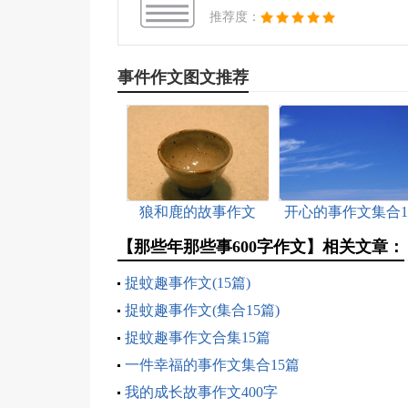
推荐度：
事件作文图文推荐
狼和鹿的故事作文
开心的事作文集合1
篇
【那些年那些事600字作文】相关文章：
捉蚊趣事作文(15篇)
捉蚊趣事作文(集合15篇)
捉蚊趣事作文合集15篇
一件幸福的事作文集合15篇
我的成长故事作文400字