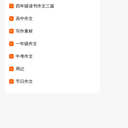
四年级读书作文三篇
高中作文
写作素材
一年级作文
中考作文
周记
节日作文