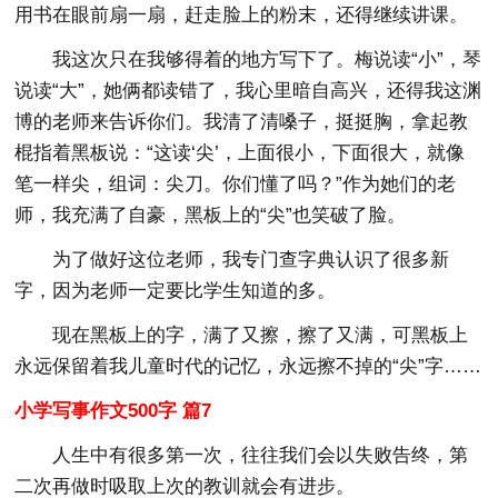
用书在眼前扇一扇，赶走脸上的粉末，还得继续讲课。
我这次只在我够得着的地方写下了。梅说读“小”，琴
说读“大”，她俩都读错了，我心里暗自高兴，还得我这渊
博的老师来告诉你们。我清了清嗓子，挺挺胸，拿起教
棍指着黑板说：“这读‘尖’，上面很小，下面很大，就像
笔一样尖，组词：尖刀。你们懂了吗？”作为她们的老
师，我充满了自豪，黑板上的“尖”也笑破了脸。
为了做好这位老师，我专门查字典认识了很多新
字，因为老师一定要比学生知道的多。
现在黑板上的字，满了又擦，擦了又满，可黑板上
永远保留着我儿童时代的记忆，永远擦不掉的“尖”字……
小学写事作文500字 篇7
人生中有很多第一次，往往我们会以失败告终，第
二次再做时吸取上次的教训就会有进步。