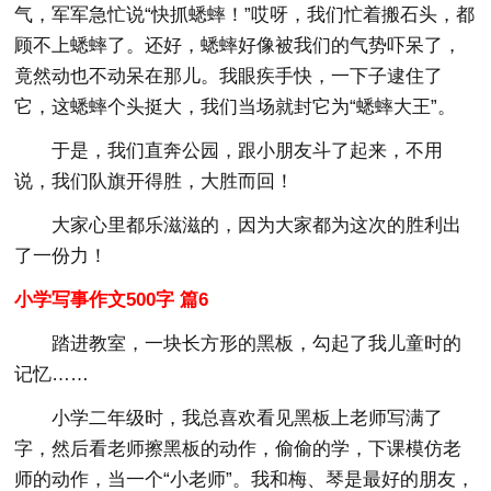
气，军军急忙说“快抓蟋蟀！”哎呀，我们忙着搬石头，都
顾不上蟋蟀了。还好，蟋蟀好像被我们的气势吓呆了，
竟然动也不动呆在那儿。我眼疾手快，一下子逮住了
它，这蟋蟀个头挺大，我们当场就封它为“蟋蟀大王”。
于是，我们直奔公园，跟小朋友斗了起来，不用
说，我们队旗开得胜，大胜而回！
大家心里都乐滋滋的，因为大家都为这次的胜利出
了一份力！
小学写事作文500字 篇6
踏进教室，一块长方形的黑板，勾起了我儿童时的
记忆……
小学二年级时，我总喜欢看见黑板上老师写满了
字，然后看老师擦黑板的动作，偷偷的学，下课模仿老
师的动作，当一个“小老师”。我和梅、琴是最好的朋友，