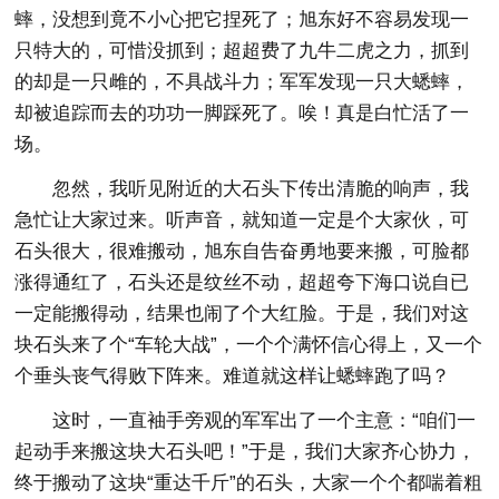
蟀，没想到竟不小心把它捏死了；旭东好不容易发现一
只特大的，可惜没抓到；超超费了九牛二虎之力，抓到
的却是一只雌的，不具战斗力；军军发现一只大蟋蟀，
却被追踪而去的功功一脚踩死了。唉！真是白忙活了一
场。
忽然，我听见附近的大石头下传出清脆的响声，我
急忙让大家过来。听声音，就知道一定是个大家伙，可
石头很大，很难搬动，旭东自告奋勇地要来搬，可脸都
涨得通红了，石头还是纹丝不动，超超夸下海口说自已
一定能搬得动，结果也闹了个大红脸。于是，我们对这
块石头来了个“车轮大战”，一个个满怀信心得上，又一个
个垂头丧气得败下阵来。难道就这样让蟋蟀跑了吗？
这时，一直袖手旁观的军军出了一个主意：“咱们一
起动手来搬这块大石头吧！”于是，我们大家齐心协力，
终于搬动了这块“重达千斤”的石头，大家一个个都喘着粗