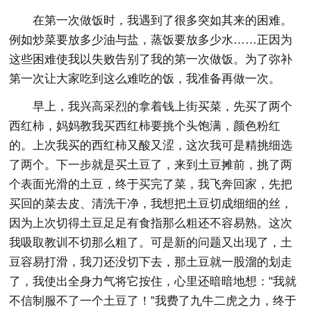
在第一次做饭时，我遇到了很多突如其来的困难。
例如炒菜要放多少油与盐，蒸饭要放多少水……正因为
这些困难使我以失败告别了我的第一次做饭。为了弥补
第一次让大家吃到这么难吃的饭，我准备再做一次。
早上，我兴高采烈的拿着钱上街买菜，先买了两个
西红柿，妈妈教我买西红柿要挑个头饱满，颜色粉红
的。上次我买的西红柿又酸又涩，这次我可是精挑细选
了两个。下一步就是买土豆了，来到土豆摊前，挑了两
个表面光滑的土豆，终于买完了菜，我飞奔回家，先把
买回的菜去皮、清洗干净，我想把土豆切成细细的丝，
因为上次切得土豆足足有食指那么粗还不容易熟。这次
我吸取教训不切那么粗了。可是新的问题又出现了，土
豆容易打滑，我刀还没切下去，那土豆就一股溜的划走
了，我使出全身力气将它按住，心里还暗暗地想："我就
不信制服不了一个土豆了！”我费了九牛二虎之力，终于