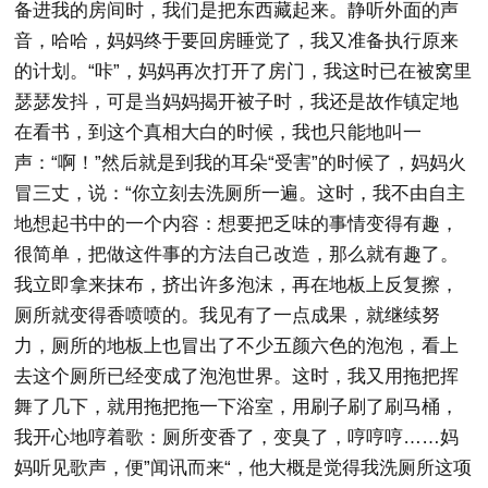
备进我的房间时，我们是把东西藏起来。静听外面的声
音，哈哈，妈妈终于要回房睡觉了，我又准备执行原来
的计划。“咔”，妈妈再次打开了房门，我这时已在被窝里
瑟瑟发抖，可是当妈妈揭开被子时，我还是故作镇定地
在看书，到这个真相大白的时候，我也只能地叫一
声：“啊！”然后就是到我的耳朵“受害”的时候了，妈妈火
冒三丈，说：“你立刻去洗厕所一遍。这时，我不由自主
地想起书中的一个内容：想要把乏味的事情变得有趣，
很简单，把做这件事的方法自己改造，那么就有趣了。
我立即拿来抹布，挤出许多泡沫，再在地板上反复擦，
厕所就变得香喷喷的。我见有了一点成果，就继续努
力，厕所的地板上也冒出了不少五颜六色的泡泡，看上
去这个厕所已经变成了泡泡世界。这时，我又用拖把挥
舞了几下，就用拖把拖一下浴室，用刷子刷了刷马桶，
我开心地哼着歌：厕所变香了，变臭了，哼哼哼……妈
妈听见歌声，便”闻讯而来“，他大概是觉得我洗厕所这项