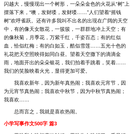
闪越大，慢慢现出一个树形，一朵朵金色的火花从“树”上
摆落下来，“噢，发财喽，发财喽……”人们望着“摇钱
树”欢呼雀跃。还有许多我叫不出名的出现在广阔的天空
中，有的像天女散花，一簇簇，一群群地冲上天空；有
的像秋菊，月季花，万紫千红，千姿百态；有的红似
血，恰似红梅；有的白如玉，酷似雪莲……五光十色的
礼花把天空照映得如同白昼。望着天空撒下的滴滴金
雨，地面开出的朵朵银花，我们拍着手跳着，笑着……
我们的笑脸映着火光，显得更加可爱。
我喜欢新年，因为新年真热闹；我喜欢元宵节，因
为元宵节真热闹；我喜欢中秋节，因为中秋节真热闹；
我喜欢……
总而言之，我就是喜欢热闹。
小学写事作文500字 篇3