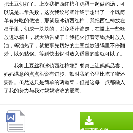
把土豆切好了。上次我把西红柿和鸡蛋一起做的汤，可
以说是非常失败，这次我绞尽脑汁终于想出了一个既简
单有好吃的做法，那就是冰镇西红柿，我把西红柿放在
盘子里，切成一块块的，以免汤汁溜走，在撒上一些糖
放进冰箱里，就大功告成了！我把火打着等锅热时放入
油，等油热了，就把事先切好的土豆丝放进锅里不停翻
炒，以免粘锅。等到快出锅时放入适量的盐就可以了。
我将土豆丝和冰镇西红柿端到餐桌上让妈妈品尝，
妈妈满意的点点头说有进步。顿时我的心里比吃了蜜还
要甜。虽然这只是简单的两道菜，但是这每一点都融入
了我的努力与我对妈妈浓浓的爱意。
点击下载文档