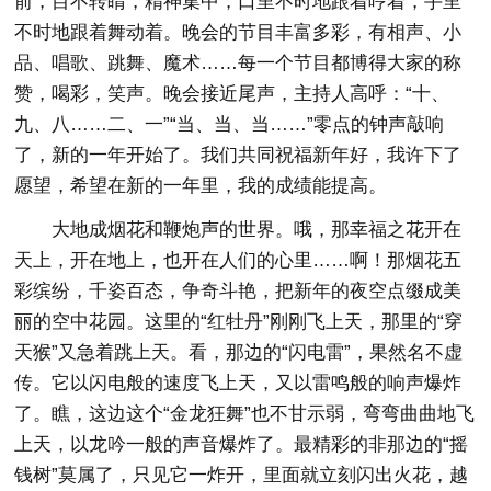
前，目不转睛，精神集中，口里不时地跟着哼着，手里
不时地跟着舞动着。晚会的节目丰富多彩，有相声、小
品、唱歌、跳舞、魔术……每一个节目都博得大家的称
赞，喝彩，笑声。晚会接近尾声，主持人高呼：“十、
九、八……二、一”“当、当、当……”零点的钟声敲响
了，新的一年开始了。我们共同祝福新年好，我许下了
愿望，希望在新的一年里，我的成绩能提高。
大地成烟花和鞭炮声的世界。哦，那幸福之花开在
天上，开在地上，也开在人们的心里……啊！那烟花五
彩缤纷，千姿百态，争奇斗艳，把新年的夜空点缀成美
丽的空中花园。这里的“红牡丹”刚刚飞上天，那里的“穿
天猴”又急着跳上天。看，那边的“闪电雷”，果然名不虚
传。它以闪电般的速度飞上天，又以雷鸣般的响声爆炸
了。瞧，这边这个“金龙狂舞”也不甘示弱，弯弯曲曲地飞
上天，以龙吟一般的声音爆炸了。最精彩的非那边的“摇
钱树”莫属了，只见它一炸开，里面就立刻闪出火花，越