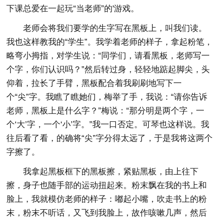
下课总爱在一起玩“当老师”的'游戏。
老师会将我们要学的生字写在黑板上，叫我们读。
我也这样教我的“学生”。我学着老师的样子，拿起粉笔，
略弯小拇指，对学生说：“同学们，请看黑板，老师写一
个字，你们认识吗？”然后转过身，轻轻地踮起脚尖，头
仰着，拉长了手臂，黑板配合着我刷刷地写下一
个“尖”字。我瞧了瞧她们，梅举了手，我说：“请你告诉
老师，黑板上是什么字？”梅说：“那分明是两个字，一
个‘大’字，一个‘小’字。”我一口否定。可琴也这样说。我
往后看了看，的确将“尖”字分得太远了，于是我将这两个
字擦了。
我拿起黑板框下的黑板擦，紧贴黑板，由上往下
擦，身子也随手部的运动扭起来。粉末飘在我的书上和
脸上，我就模仿老师的样子：嘟起小嘴，吹走书上的粉
末，粉末不听话，又飞到我脸上，故作咳嗽几声，然后