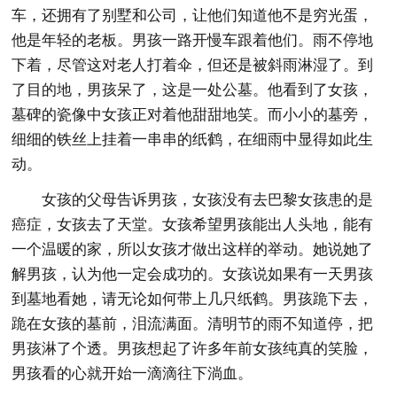
车，还拥有了别墅和公司，让他们知道他不是穷光蛋，
他是年轻的老板。男孩一路开慢车跟着他们。雨不停地
下着，尽管这对老人打着伞，但还是被斜雨淋湿了。到
了目的地，男孩呆了，这是一处公墓。他看到了女孩，
墓碑的瓷像中女孩正对着他甜甜地笑。而小小的墓旁，
细细的铁丝上挂着一串串的纸鹤，在细雨中显得如此生
动。
女孩的父母告诉男孩，女孩没有去巴黎女孩患的是
癌症，女孩去了天堂。女孩希望男孩能出人头地，能有
一个温暖的家，所以女孩才做出这样的举动。她说她了
解男孩，认为他一定会成功的。女孩说如果有一天男孩
到墓地看她，请无论如何带上几只纸鹤。男孩跪下去，
跪在女孩的墓前，泪流满面。清明节的雨不知道停，把
男孩淋了个透。男孩想起了许多年前女孩纯真的笑脸，
男孩看的心就开始一滴滴往下淌血。